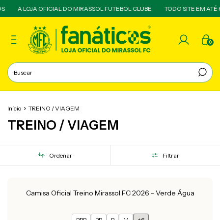
S
A LOJA OFICIAL DO MIRASSOL FUTEBOL CLUBE
TODO SITE EM ATÉ 
0
Início
TREINO / VIAGEM
TREINO / VIAGEM
Ordenar
Filtrar
Camisa Oficial Treino Mirassol FC 2026 - Verde Água
PPP
PP
P
M
+6