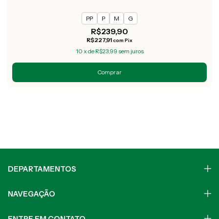
PP
P
M
G
R$239,90
R$227,91
com
Pix
10
x
de
R$23,99
sem juros
Comprar
DEPARTAMENTOS
NAVEGAÇÃO
ENTRE EM CONTATO