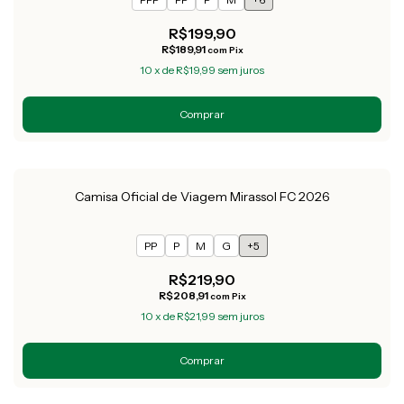
R$199,90
R$189,91
com
Pix
10
x
de
R$19,99
sem juros
Comprar
Camisa Oficial de Viagem Mirassol FC 2026
PP
P
M
G
+5
R$219,90
R$208,91
com
Pix
10
x
de
R$21,99
sem juros
Comprar