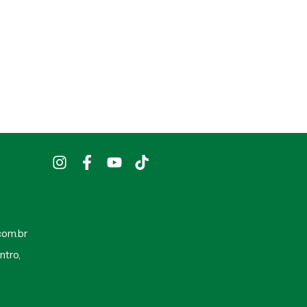
com.br
ntro,