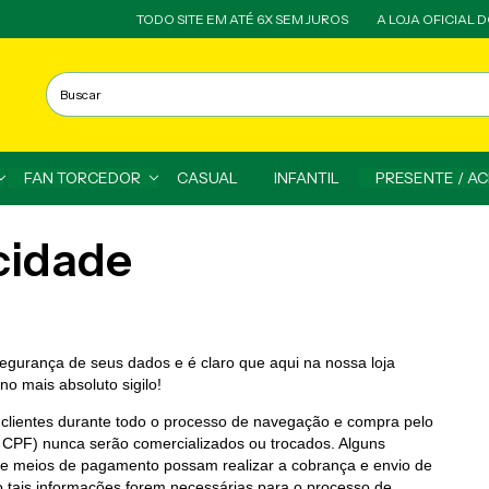
TODO SITE EM ATÉ 6X SEM JUROS
A LOJA OFICIAL DO MI
FAN TORCEDOR
CASUAL
INFANTIL
PRESENTE / A
acidade
urança de seus dados e é claro que aqui na nossa loja
no mais absoluto sigilo!
 clientes durante todo o processo de navegação e compra pelo
 CPF) nunca serão comercializados ou trocados. Alguns
 e meios de pagamento possam realizar a cobrança e envio de
o tais informações forem necessárias para o processo de