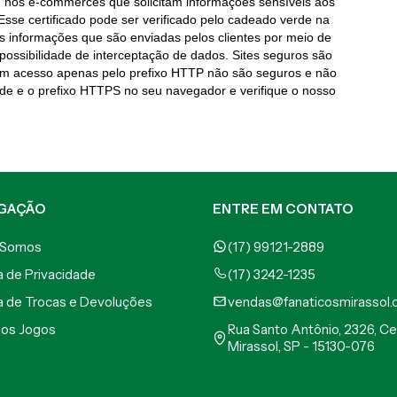
 nos e-commerces que solicitam informações sensíveis aos
 Esse certificado pode ser verificado pelo cadeado verde na
s informações que são enviadas pelos clientes por meio de
 possibilidade de interceptação de dados. Sites seguros são
em acesso apenas pelo prefixo HTTP não são seguros e não
rde e o prefixo HTTPS no seu navegador e verifique o nosso
GAÇÃO
ENTRE EM CONTATO
 Somos
(17) 99121-2889
ca de Privacidade
(17) 3242-1235
ca de Trocas e Devoluções
vendas@fanaticosmirassol.
mos Jogos
Rua Santo Antônio, 2326, Ce
Mirassol, SP - 15130-076