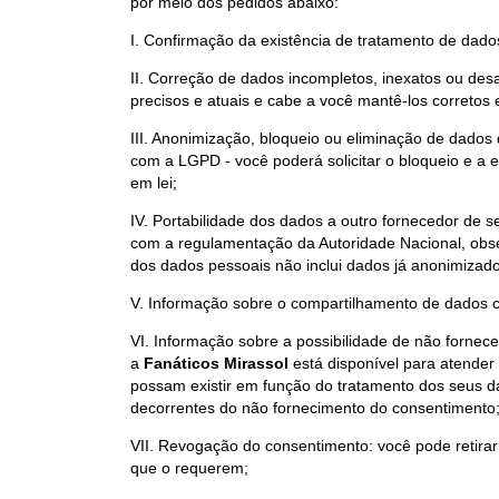
por meio dos pedidos abaixo:
I. Confirmação da existência de tratamento de dad
II. Correção de dados incompletos, inexatos ou des
precisos e atuais e cabe a você mantê-los corretos 
III. Anonimização, bloqueio ou eliminação de dado
com a LGPD - você poderá solicitar o bloqueio e a 
em lei;
IV. Portabilidade dos dados a outro fornecedor de s
com a regulamentação da Autoridade Nacional, obser
dos dados pessoais não inclui dados já anonimizad
V. Informação sobre o compartilhamento de dados c
VI. Informação sobre a possibilidade de não fornec
a
Fanáticos Mirassol
está disponível para atender
possam existir em função do tratamento dos seus da
decorrentes do não fornecimento do consentimento
VII. Revogação do consentimento: você pode retirar
que o requerem;