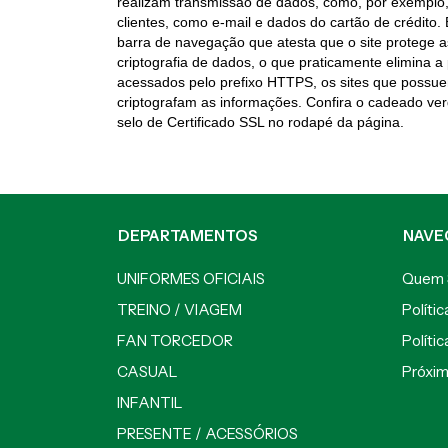
realizam transmissão de dados, como, por exemplo,
clientes, como e-mail e dados do cartão de crédito.
barra de navegação que atesta que o site protege a
criptografia de dados, o que praticamente elimina a
acessados pelo prefixo HTTPS, os sites que possu
criptografam as informações. Confira o cadeado ve
selo de Certificado SSL no rodapé da página.
DEPARTAMENTOS
NAVE
UNIFORMES OFICIAIS
Quem
TREINO / VIAGEM
Políti
FAN TORCEDOR
Políti
CASUAL
Próxi
INFANTIL
PRESENTE / ACESSÓRIOS