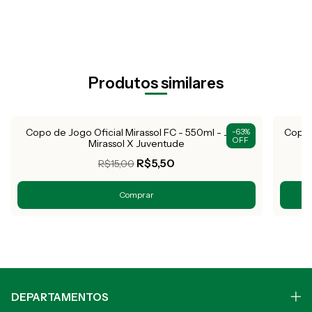
Produtos similares
Copo de Jogo Oficial Mirassol FC - 550ml - Jogo
Copo 
-
63
%
OFF
Mirassol X Juventude
R$5,50
R$15,00
DEPARTAMENTOS