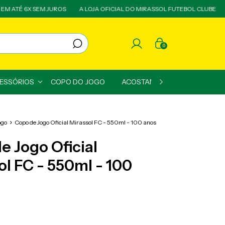
TÉ 6X SEM JUROS
A LOJA OFICIAL DO MIRASSOL FUTEBOL CLUBE
TOD
0
CESSÓRIOS
COPO DO JOGO
ACOSTAMENTO
PROMOÇ
ogo
Copo de Jogo Oficial Mirassol FC - 550ml - 100 anos
e Jogo Oficial
ol FC - 550ml - 100