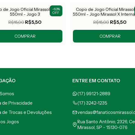
 de Jogo Oficial Mirassol FC -
Copo de Jogo Oficial Mirassol
-
63
%
OFF
550ml - Jogo 3
550ml - Jogo Mirassol X Interna
R$5,50
R$5,50
R$15,00
R$15,00
GAÇÃO
ENTRE EM CONTATO
 Somos
(17) 99121-2889
ca de Privacidade
(17) 3242-1235
ca de Trocas e Devoluções
vendas@fanaticosmirassol.
mos Jogos
Rua Santo Antônio, 2326, Ce
Mirassol, SP - 15130-076