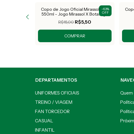
Mirassol FC -
Copo de Jogo Oficial Mirassol FC -
Copo
-
63
%
-
63
%
OFF
OFF
o 4
550ml - Jogo Mirassol X Botafogo
,50
R$5,50
R$15,00
DEPARTAMENTOS
NAVE
UNIFORMES OFICIAIS
Quem
TREINO / VIAGEM
Políti
FAN TORCEDOR
Políti
CASUAL
Próxi
INFANTIL