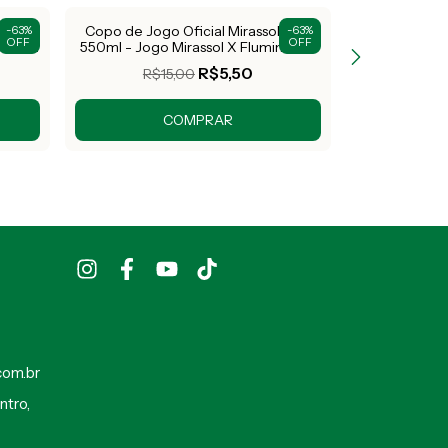
 FC -
Copo de Jogo Oficial Mirassol FC -
Copo de Jogo
-
63
%
-
63
%
OFF
OFF
cional
550ml - Jogo Mirassol X Fluminense
55
R$5,50
R$15,00
R$1
com.br
ntro,