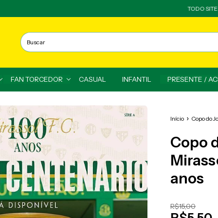
TODO SITE EM A
FAN TORCEDOR
CASUAL
INFANTIL
PRESENTE / A
Início
Copo do J
Copo d
Mirass
anos
R$15,00
R$5,50