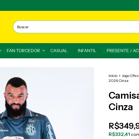
FAN TORCEDOR
CASUAL
INFANTIL
PRESENTE / A
Início
Jogo Ofici
2026 Cinza
Camisa
Cinza
R$349,
R$332,41
co