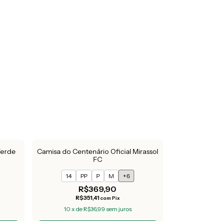
Verde
Camisa do Centenário Oficial Mirassol
FC
14
PP
P
M
+6
R$369,90
R$351,41
com
Pix
10
x
de
R$36,99
sem juros