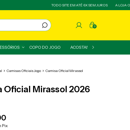
TODO SITE EM ATÉ 6X SEM JUROS
A LOJA OFIC
0
CESSÓRIOS
COPO DO JOGO
ACOSTAMENTO
PROMOÇ
al
Camisas Oficiais Jogo
Camisa Oficial Mirassol
 Oficial Mirassol 2026
90
m
Pix