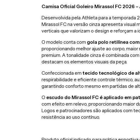
Camisa Oficial Goleiro Mirassol FC 2026 – 
Desenvolvida pela Athleta para a temporada 20
Mirassol FC na versão cinza apresenta visual
verticais que valorizam o design e reforçam a 
O modelo conta com
gola polo retilínea c
proporcionando melhor ajuste ao corpo, maior 
premium. A tonalidade cinza é combinada com
destacam os elementos visuais da peça.
Confeccionada em
tecido tecnológico de a
respirabilidade e eficiente controle térmico, a
garantindo conforto mesmo em partidas de alt
O
escudo do Mirassol FC é aplicado em pa
com efeito em relevo, proporcionando maior du
Logos e patrocinadores são aplicados com tec
resistência ao uso contínuo.
Produto oficial indicado para prática esporti