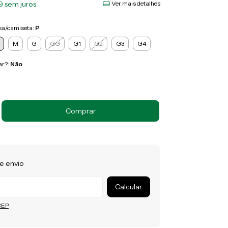
9
sem juros
Ver mais detalhes
sa/camiseta:
P
M
G
GG
G1
G2
G3
G4
ar?:
Não
e envio
 o CEP:
Calcular
CEP