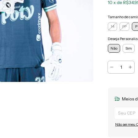
10
x de
R$34,9
Tamanho de cami
14
PP
P
Deseja Personaliz
Não
Sim
Meios d
Entregas para
Não sei meu 