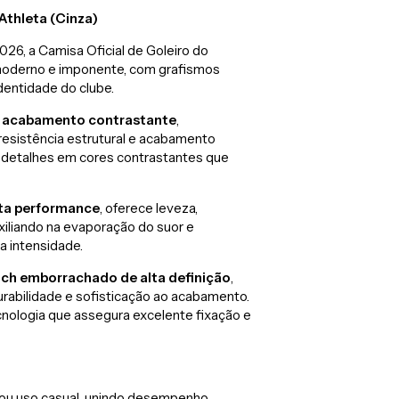
Athleta (Cinza)
26, a Camisa Oficial de Goleiro do
 moderno e imponente, com grafismos
identidade do clube.
om acabamento contrastante
,
resistência estrutural e acabamento
 detalhes em cores contrastantes que
lta performance
, oferece leveza,
uxiliando na evaporação do suor e
a intensidade.
tch emborrachado de alta definição
,
rabilidade e sofisticação ao acabamento.
nologia que assegura excelente fixação e
va ou uso casual, unindo desempenho