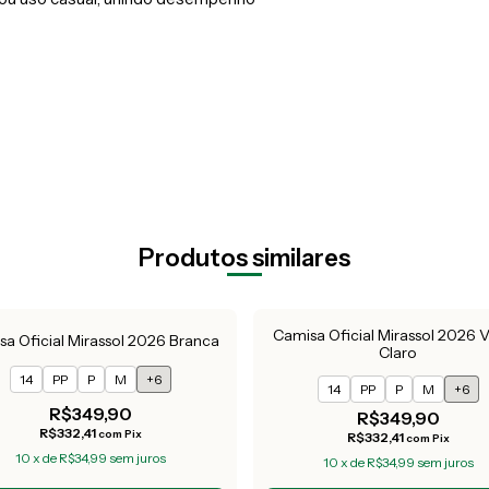
Produtos similares
Camisa Oficial Mirassol 2026 
a Oficial Mirassol 2026 Branca
Claro
14
PP
P
M
+6
14
PP
P
M
+6
R$349,90
R$349,90
R$332,41
com
Pix
R$332,41
com
Pix
10
x
de
R$34,99
sem juros
10
x
de
R$34,99
sem juros