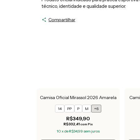
técnico, identidade e qualidade superior.
Compartilhar
Camisa Oficial Mirassol 2026 Amarela
Camis
14
PP
P
M
+6
R$349,90
R$332,41
com
Pix
10
x
de
R$34,99
sem juros