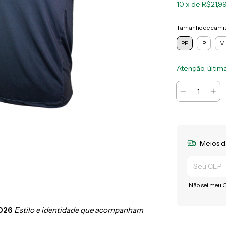
10
x de
R$21,9
Tamanho de cami
PP
P
M
Atenção, últim
Meios d
Entregas para
Não sei meu 
2026
Estilo e identidade que acompanham