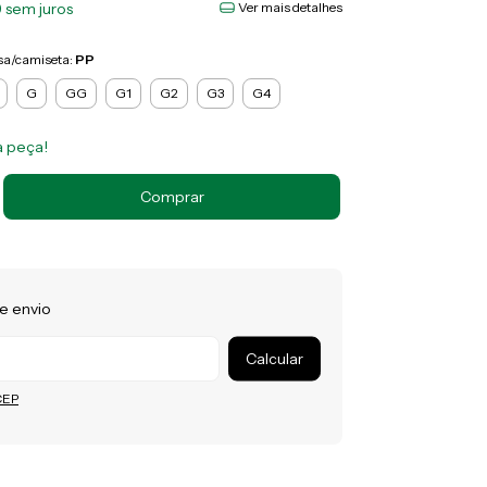
9
sem juros
Ver mais detalhes
sa/camiseta:
PP
G
GG
G1
G2
G3
G4
a peça!
e envio
 o CEP:
Calcular
CEP