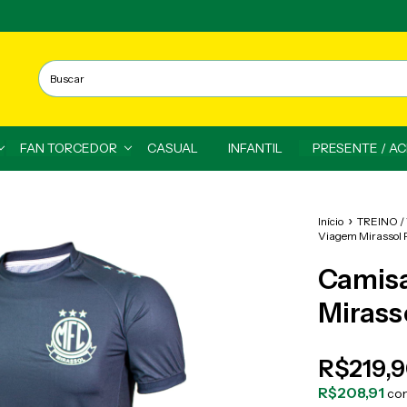
FAN TORCEDOR
CASUAL
INFANTIL
PRESENTE / A
Início
TREINO 
Viagem Mirassol
Camisa
Mirass
R$219,
R$208,91
co