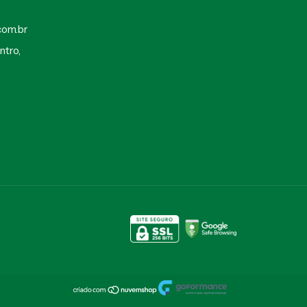
com.br
ntro,