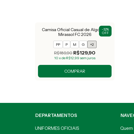
Camisa Oficial Casual de Algodão
-
32
%
OFF
Mirassol FC 2026
PP
P
M
G
+2
R$129,90
R$189,90
10
x
de
R$12,99
sem juros
COMPRAR
DEPARTAMENTOS
NAVE
UNIFORMES OFICIAIS
Quem